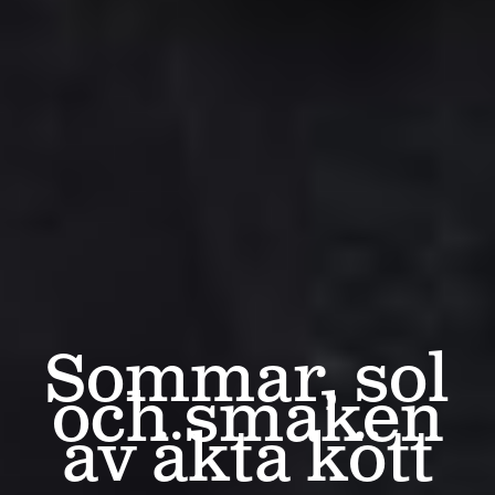
Sommar, sol
och smaken
av äkta kött