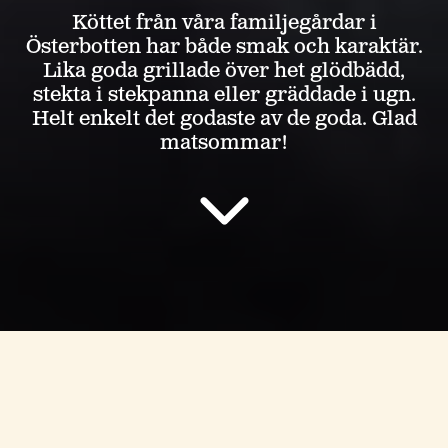
Köttet från våra familjegårdar i
Österbotten har både smak och karaktär.
Lika goda grillade över het glödbädd,
stekta i stekpanna eller gräddade i ugn.
Helt enkelt det godaste av de goda. Glad
matsommar!
Startsida
/
På gång
/
Produktnyheter
/
Sommar, sol och smaken av
äkta kött