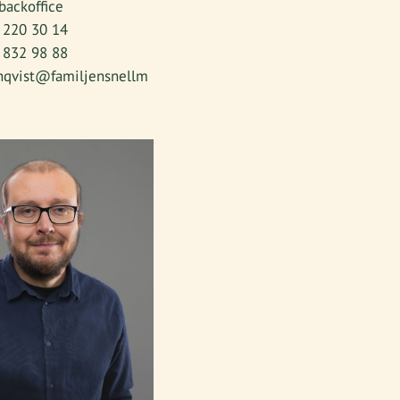
backoffice
 220 30 14
 832 98 88
rnqvist@familjensnellm