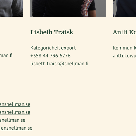
Lisbeth Träisk
Antti K
Kategorichef, export
Kommunik
man.fi
+358 44 796 6276
antti.koi
lisbeth.traisk@snellman.fi
ensnellman.se
ensnellman.se
snellman.se
jensnellman.se