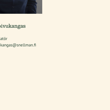
oivukangas
atör
vukangas@snellman.fi