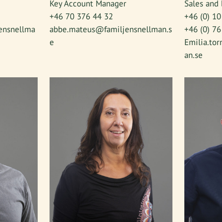
Key Account Manager
Sales and 
+46 70 376 44 32
+46 (0) 10
ensnellma
abbe.mateus@familjensnellman.s
+46 (0) 76
e
Emilia.to
an.se