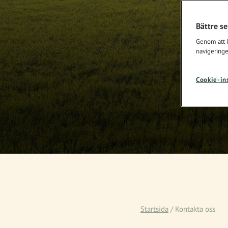
Bättre s
Genom att kl
navigeringe
Cookie-in
Startsida
/
Kontakta oss