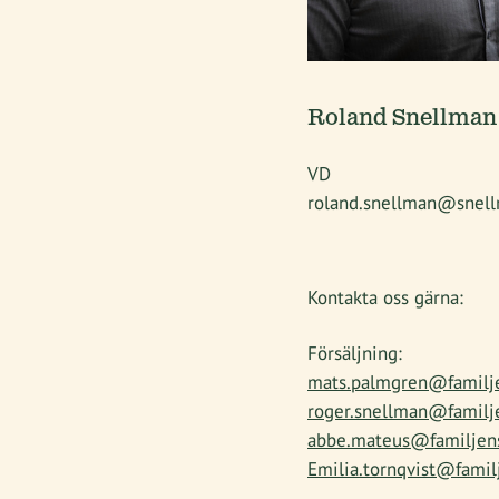
Roland Snellman
VD
roland.snellman@snell
Kontakta oss gärna:
Försäljning:
mats.palmgren@familj
roger.snellman@familj
abbe.mateus@familjen
Emilia.tornqvist@famil