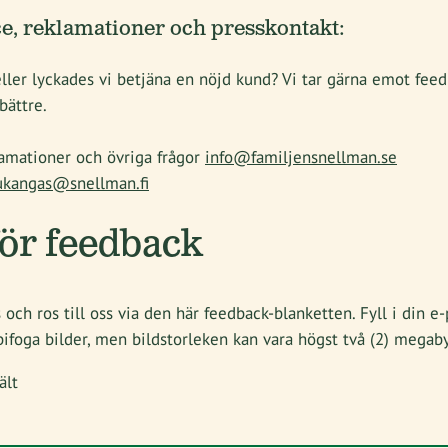
, reklamationer och presskontakt:
ler lyckades vi betjäna en nöjd kund? Vi tar gärna emot feedb
bättre.
amationer och övriga frågor
info@familjensnellman.se
vukangas@snellman.fi
för feedback
 och ros till oss via den här feedback-blanketten. Fyll i din e-
bifoga bilder, men bildstorleken kan vara högst två (2) megab
ält