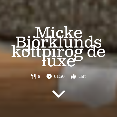
Micke
Björklunds
köttpirog de
luxe
8
01:30
Lätt