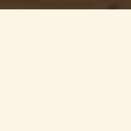
Startsida
/
Recept
/
Färsrecept
/
Micke Björklunds köttpirog de
luxe
FÄRSRECEPT
Fantastiskt stor och rejäl, den här köttpirogen av
stjärnkocken Micke Björklund går inte av för hackor. Ett
relativt enkelt recept med mycket smak, som räcker till
att mätta många magar – naturligtvis med vår fantastiska
nötfärs som nyckelingrediens.
Kolla också tillredningen
på Instagram!
Ingredienser