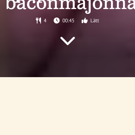
baconmajonn
4
00:45
Lätt
Startsida
/
Recept
/
Korv
/
Salsicciasemlor med inlagd gurka,
paprika och baconmajonnäs
KORV
Korvsemla med