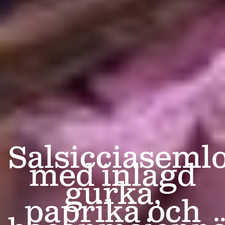
Salsicciaseml
med inlagd
gurka,
paprika och