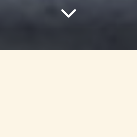
Startsida
/
Våra produkter
/
Fläskkött
/
Karré, premium skivad 2 st,
ca 400 g
Nacken på lantgrisen är en av de fetaste delarna på
grisen. Fettet gör köttet saftigare under tillagningen. Av
karré kan du göra många olika goda måltider!
Näringsinnehåll / 100 g