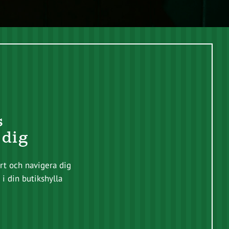
s
 dig
t och navigera dig
 i din butikshylla