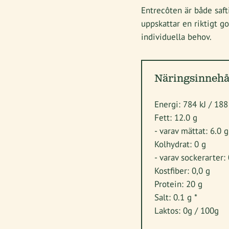
Entrecôten är både saft
uppskattar en riktigt go
individuella behov.
Näringsinnehål
Energi: 784 kJ / 188
Fett: 12.0 g
- varav mättat: 6.0 g
Kolhydrat: 0 g
- varav sockerarter:
Kostfiber: 0,0 g
Protein: 20 g
Salt: 0.1 g *
Laktos: 0g / 100g