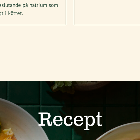
teslutande på natrium som
t i köttet.
Recept