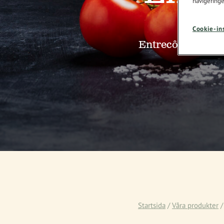
navigeringe
Cookie-in
Entrecôten är båd
Startsida
/
Våra produkter