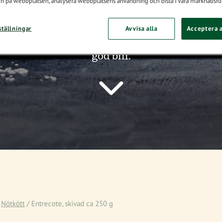
n på webbplatsen, analysera webbplatsens användning och bistå i våra marknadsför
ställningar
Avvisa alla
Acceptera a
e saftigt och smakrikt kött, en för dig som upp
god biff.
/
Nötkött
/
Entrecote, skivad ca 250 g