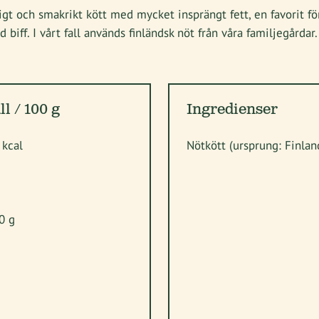
igt och smakrikt kött med mycket insprängt fett, en favorit 
d biff. I vårt fall används finländsk nöt från våra familjegårda
l / 100 g
Ingredienser
 kcal
Nötkött (ursprung: Finlan
 0 g