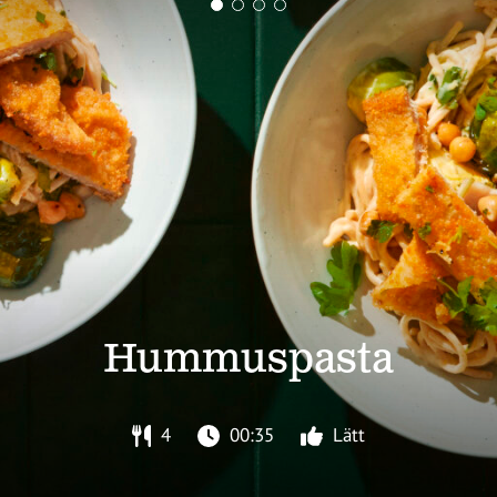
Hummuspasta
4
00:35
Lätt