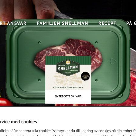
RT ANSVAR
FAMILJEN SNELLMAN
RECEPT
PÅ 
ervice med cookies
cote, skivad ca
icka på "acceptera alla cookies" samtycker du till lagring av cookies på din enhet för