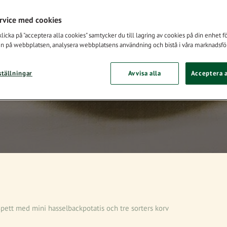
sorters korv
ervice med cookies
icka på "acceptera alla cookies" samtycker du till lagring av cookies på din enhet för
n på webbplatsen, analysera webbplatsens användning och bistå i våra marknadsför
4
Lätt
ställningar
Avvisa alla
Acceptera a
pett med mini hasselbackpotatis och tre sorters korv