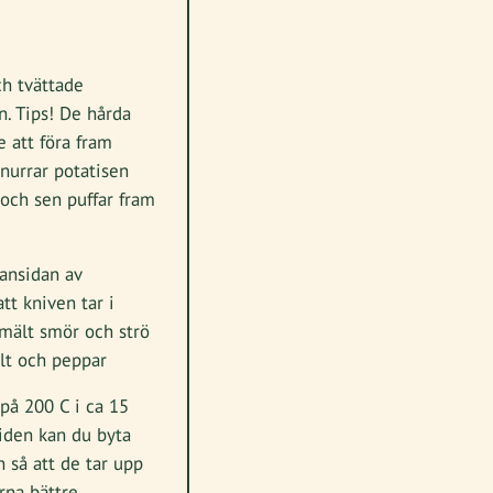
ch tvättade
n. Tips! De hårda
e att föra fram
nurrar potatisen
och sen puffar fram
vansidan av
att kniven tar i
mält smör och strö
alt och peppar
på 200 C i ca 15
tiden kan du byta
 så att de tar upp
rna bättre