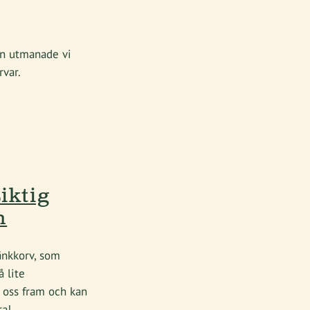
gen utmanade vi
rvar.
iktig
m
änkkorv, som
å lite
 oss fram och kan
ra!