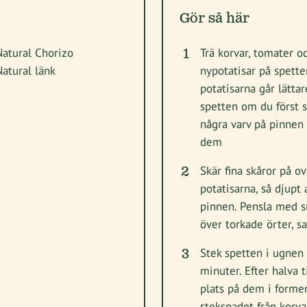
Gör så här
Natural Chorizo
Trä korvar, tomater o
Natural länk
nypotatisar på spette
potatisarna går lättar
spetten om du först s
några varv på pinnen 
dem
Skär fina skåror på o
potatisarna, så djupt 
pinnen. Pensla med s
över torkade örter, s
Stek spetten i ugnen 
minuter. Efter halva 
plats på dem i formen
stekspadet från korva