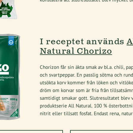
I receptet används
A
Natural Chorizo
Chorizon får sin äkta smak av bl.a. chili, pa
och svartpeppar. En passlig sötma och rund
utsökta korv kommer från löken och vitlök
dröm om korvar som är fria från tillsatsä
samtidigt smakar gott. Slutresultatet blev
produktserie All Natural. 100 % österbottni
nitrit eller tillsatt fosfat. Endast rena, natu