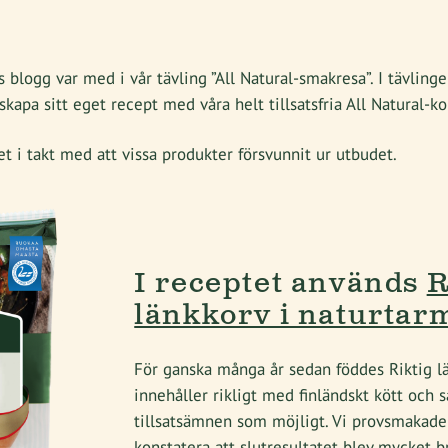
s blogg var med i vår tävling ”All Natural-smakresa”. I tävlin
skapa sitt eget recept med våra helt tillsatsfria All Natural-ko
et i takt med att vissa produkter försvunnit ur utbudet.
I receptet används
R
länkkorv i naturtar
För ganska många år sedan föddes Riktig l
innehåller rikligt med finländskt kött och s
tillsatsämnen som möjligt. Vi provsmakade
konstatera att slutresultatet blev mycket b