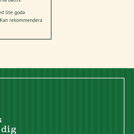
d lite goda
r! Kan rekommendera
s
 dig