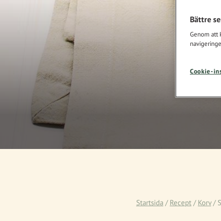
Bättre s
Genom att kl
navigeringe
Cookie-in
Startsida
/
Recept
/
Korv
/
S