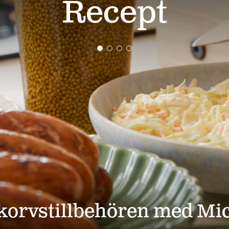
Recept
lkorvstillbehören med Mi