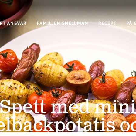
RT ANSVAR
FAMILJEN SNELLMAN
RECEPT
PÅ 
Spett med min
lbackpotatis o