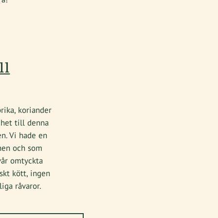
ll
prika, koriander
het till denna
en. Vi hade en
mnen och som
 vår omtyckta
skt kött, ingen
rliga råvaror.