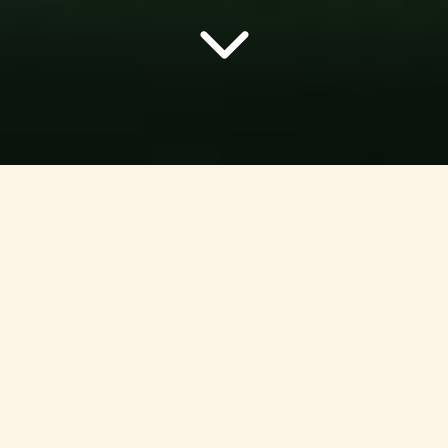
Startsida
/
Våra produkter
/
Färsk kött
/
Flanksteak ca. 500 g
En oerhört saftig och fin bit kött från våra familjegårdar.
Grovfibrig och smakrik som den är, gör den sig perfekt i
många olika sammanhang. Testa grillen, grillpannan eller
skiva upp den som en härlig fyllning i veckoslutets
fajitas!
Näringsinnehåll / 100 g