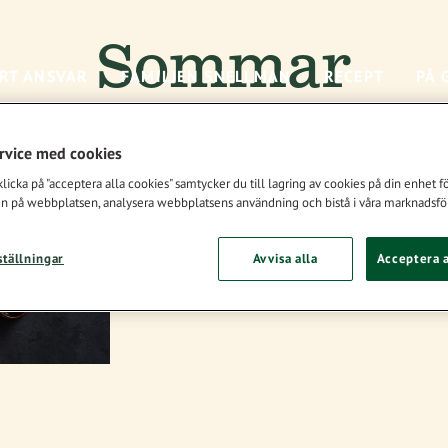
Sommar
RT ANSVAR
FAMILJEN SNELLMAN
RECEPT
PÅ 
ervice med cookies
icka på "acceptera alla cookies" samtycker du till lagring av cookies på din enhet för
n på webbplatsen, analysera webbplatsens användning och bistå i våra marknadsför
ställningar
Avvisa alla
Acceptera a