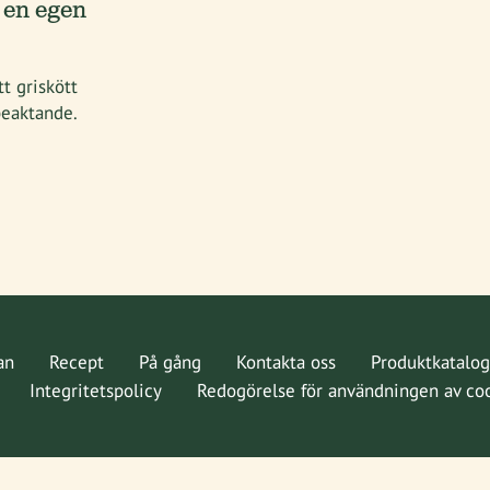
 en egen
t griskött
 beaktande.
an
Recept
På gång
Kontakta oss
Produktkatalog
Integritetspolicy
Redogörelse för användningen av co