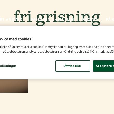
fri grisning
RT ANSVAR
FAMILJEN SNELLMAN
RECEPT
PÅ 
ervice med cookies
icka på "acceptera alla cookies" samtycker du till lagring av cookies på din enhet för
n på webbplatsen, analysera webbplatsens användning och bistå i våra marknadsför
ställningar
Avvisa alla
Acceptera a