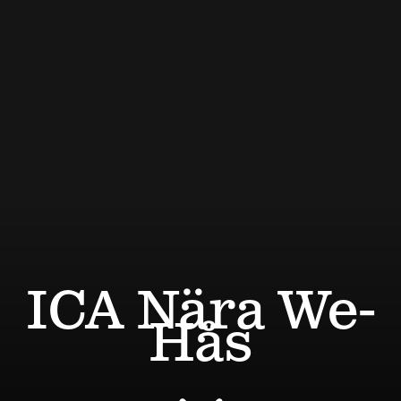
ICA Nära We-
Hås