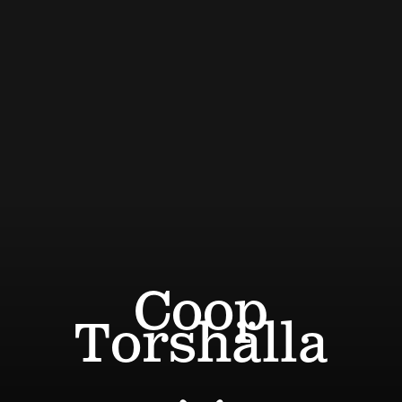
Coop
Torshälla