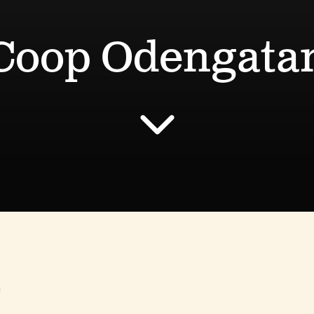
Coop Odengata
n