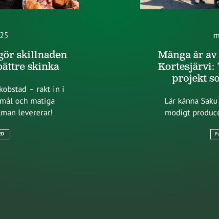
025
m
gör skillnaden
Många år av 
 bättre skinka
Kortesjärvi: ”
projekt s
akobstad – rakt in i
nmål och matiga
Lär känna Saku
lman levererar!
modigt produce
ED
F