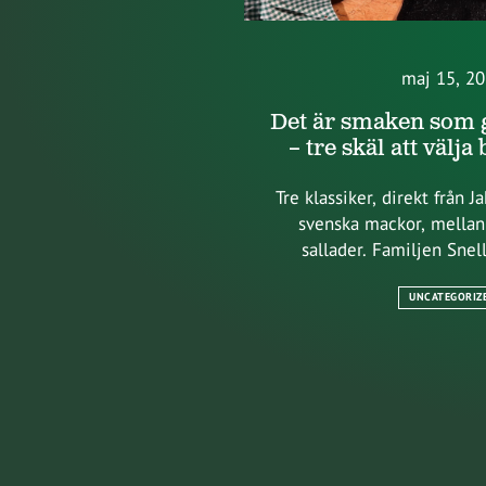
maj 15, 2
Det är smaken som 
– tre skäl att välja
Tre klassiker, direkt från J
svenska mackor, mella
sallader. Familjen Snel
UNCATEGORIZ