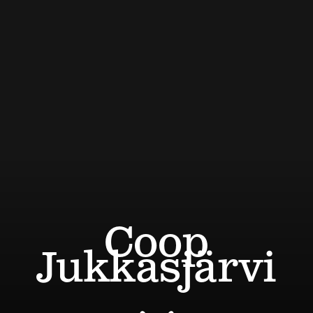
Coop
Jukkasjärvi